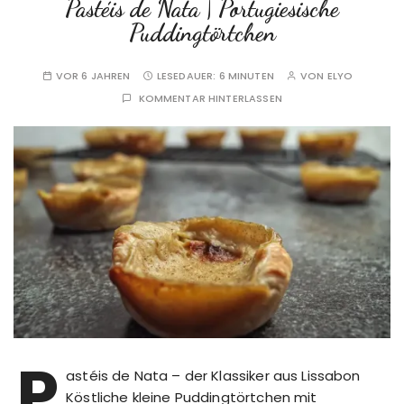
Pastéis de Nata | Portugiesische
Puddingtörtchen
VOR 6 JAHREN
LESEDAUER:
6 MINUTEN
VON
ELYO
KOMMENTAR HINTERLASSEN
P
astéis de Nata – der Klassiker aus Lissabon
Köstliche kleine Puddingtörtchen mit