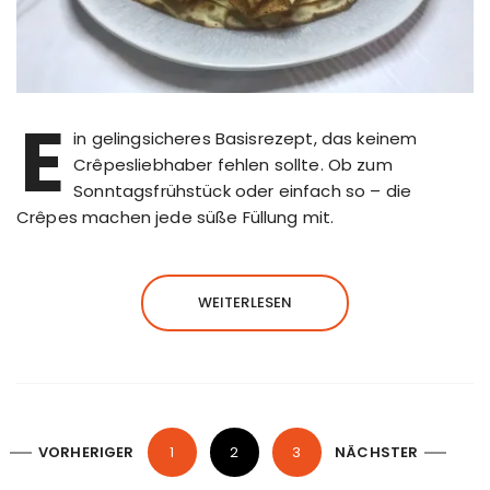
E
in gelingsicheres Basisrezept, das keinem
Crêpesliebhaber fehlen sollte. Ob zum
Sonntagsfrühstück oder einfach so – die
Crêpes machen jede süße Füllung mit.
WEITERLESEN
S
VORHERIGER
1
2
3
NÄCHSTER
e