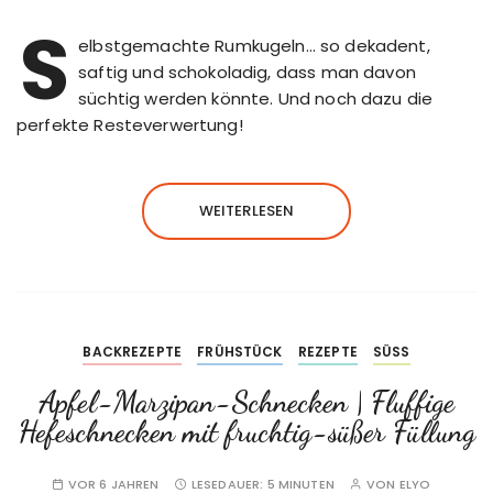
S
elbstgemachte Rumkugeln… so dekadent,
saftig und schokoladig, dass man davon
süchtig werden könnte. Und noch dazu die
perfekte Resteverwertung!
WEITERLESEN
BACKREZEPTE
FRÜHSTÜCK
REZEPTE
SÜSS
Apfel-Marzipan-Schnecken | Fluffige
Hefeschnecken mit fruchtig-süßer Füllung
VOR 6 JAHREN
LESEDAUER:
5 MINUTEN
VON
ELYO