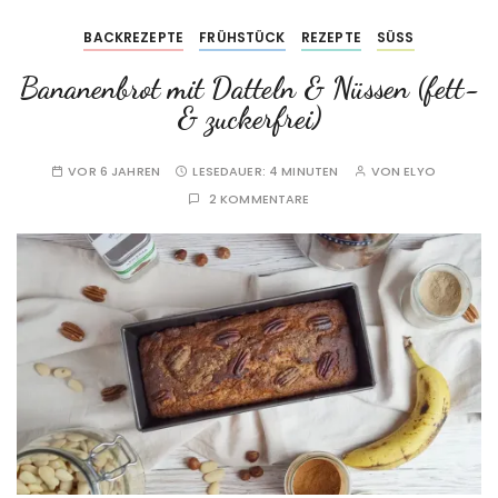
BACKREZEPTE
FRÜHSTÜCK
REZEPTE
SÜSS
Bananenbrot mit Datteln & Nüssen (fett-
& zuckerfrei)
VOR 6 JAHREN
LESEDAUER:
4 MINUTEN
VON
ELYO
2 KOMMENTARE