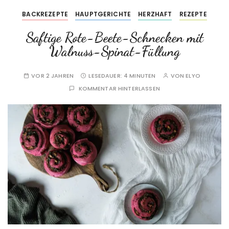
BACKREZEPTE
HAUPTGERICHTE
HERZHAFT
REZEPTE
Saftige Rote-Beete-Schnecken mit
Walnuss-Spinat-Füllung
VOR 2 JAHREN
LESEDAUER:
4 MINUTEN
VON
ELYO
KOMMENTAR HINTERLASSEN