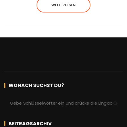
WEITERLESEN
WONACH SUCHST DU?
S
u
c
h
BEITRAGSARCHIV