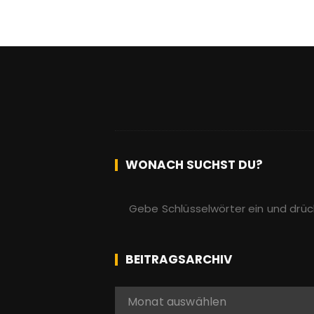
WONACH SUCHST DU?
S
u
c
h
BEITRAGSARCHIV
e
n
B
Monat auswählen
n
e